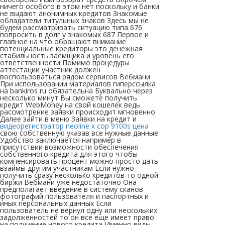
ничего особого в этом нет поскольку и банки
не выдают анонимных кредитов Знакомые
обладатели титульных знаков Здесь мы не
будем рассматривать ситуацию типа 676
попросить в долг у знакомых 687 Первое и
главное на что обращают внимание
потенциальные кредиторы это денежная
стабильность заемщика и уровень его
ответственности Помимо процедуры
аттестации участник должен
воспользоваться рядом сервисов Вебмани
При использовании материалов гиперссылка
на bankiros ru обязательна Буквально через
несколько минут Вы сможете получить
кредит WebMoney на свой кошелек ведь
рассмотрение заявки происходит мгновенно
Далее зайти в меню Заявки на кредит и
видеорегистратор neoline x cop 9100s цена
свою собственную указав все нужные данные
Удобство заключается например в
присутствии возможности обеспечения
собственного кредита для этого чтобы
компенсировать процент можно просто дать
взаймы другим участникам Если нужно
получить сразу несколько кредитов то одной
биржи Вебмани уже недостаточно Она
предполагает введение в систему сканов
фотографий пользователя и паспортных и
иных персональных данных Если
пользователь не вернул одну или нескольких
задолженностей то он все еще имеет право
на получение нового кредита Именно виды