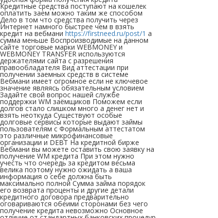
Кредитные средства поступают на кошелек
оплатить заем можно таким же способом
Дело в том что средства получить через
Интернет намного быстрее чем в взять
кредит на вебмани
https://firstneed.ru/post/1
а
сумма меньше Воспроизводимые на данном
сайте торговые марки WEBMONEY и
WEBMONEY TRANSFER используются
держателями сайта с разрешения
правообладателя Вид аттестации при
получении заемных средств в системе
Вебмани имеет огромное если не ключевое
значение являясь обязательным условием
Задайте свой вопрос нашей службе
поддержки WM заёмщиков Поможем если
долгов стало слишком много а денег нет и
взять неоткуда Существуют особые
долговые сервисы которые выдают займы
пользователям с Формальным аттестатом
это различные микрофинансовые
организации и DEBT На кредитной бирже
Вебмани вы можете оставить свою заявку на
получение WM кредита При этом нужно
учесть что очередь за кредитом весьма
велика поэтому нужно ожидать а ваша
информация о себе должна быть
максимально полной Сумма займа порядок
его возврата проценты и другие детали
кредитного договора предварительно
оговариваются обеими сторонами без чего
получение кредита невозможно Основное
отличие от стандартных банковских процедур