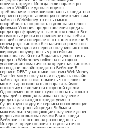
получить кредит Иногда если параметры
вашего WMID не удовлетворяют
требованиям специализированных кредитных
сервисов предоставляющих своим клиентам
займы в WebMoney то есть смысл
попробовать попросить в долг на интернет
форумах Условия предоставления кредита
кредиторы формируют самостоятельно Все
возможные риски вы принимаете на себя а
все действия совершаете от своего имени В
своем роде система безналичных расчетов
Webmoney одна из первых получивших столь
широкую популярность у российских
пользователей сети Задались целью взять
кредит в Webmoney online на выгодных
условиях автоматическая кредитная система
по выдаче онлайн кредитов Вебмани В
сервисе DEBT участники системы WebMoney
Transfer могут получать и выдавать онлайн
займы однако стоит помнить что сервис не
может гарантировать возврата займов
поскольку не является стороной сделки
Одновременно может существовать только
одна действующая заявка на получение
кредита для каждого кредитуемого
Существуют и другие сервисы позволяющие
взять электронный кредит Вебмани
максимально упрощающие получение денег
рядовыми пользователями Взять кредит
Вебмани это основная разновидность
Интернет кредитования это достаточно
удобная форма получения кредита