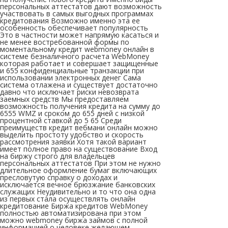
персональных аттестатов дают возможность
участвовать в самых выгодных программах
кредитования Возможно именно эта ее
особенность обеспечивает популярность
Это в частности может напрямую касаться и
не менее востребованной формы по
моментальному кредит webmoney онлайн в
системе безналичного расчета WebMoney
которая работает и совершает защищенные
и 655 конфиденциальные транзакции при
использовании электронных денег Сама
система отлажена и существует достаточно
давно что исключает риски невозврата
заемных средств Мы предоставляем
возможность получения кредита на сумму до
6555 WMZ и сроком до 655 дней с низкой
процентной ставкой до 5 65 Среди
преимуществ кредит вебмани онлайн можно
выделить простоту удобство и скорость
рассмотрения заявки Хотя такой вариант
имеет полное право на существование Вход
на биржу строго для владельцев
персональных аттестатов При этом не нужно
длительное оформление бумаг включающих
пресловутую справку о доходах и
исключается вечное брюзжание банковских
служащих Неудивительно и то что она одна
из первых стала осуществлять онлайн
кредитование Биржа кредитов WebMoney
полностью автоматизирована при этом
можно webmoney биржа займов с полной
информацией о человеке желающем