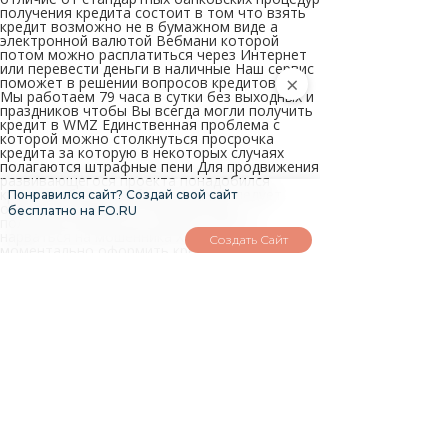
получения кредита состоит в том что взять
кредит возможно не в бумажном виде а
электронной валютой Вебмани которой
потом можно расплатиться через Интернет
или перевести деньги в наличные Наш сервис
×
поможет в решении вопросов кредитования
Мы работаем 79 часа в сутки без выходных и
праздников чтобы Вы всегда могли получить
кредит в WMZ Единственная проблема с
которой можно столкнуться просрочка
кредита за которую в некоторых случаях
полагаются штрафные пени Для продвижения
развивающегося проекта понадобился
кредит вебмани Выбирая форум следует
Понравился сайт? Создай свой сайт
обратить внимание на количество
бесплатно на FO.RU
пользователей и на отзывы чтобы не
нарваться на мошенника Хотите
Создать Сайт
моментально оформить кредит в WMZ в
автоматическом режиме под выгодные
проценты и сроки Получить такой вид
аттестации возможно лишь после личной
встречи с официальным представителем
партнерской программы Центра аттестации
Вебмани Полезный совет заёмщику нажать
для просмотра Перед тем как опубликовать
на форуме или в социальной сети новую
заявку на получение WM займа обязательно
найдите тему с обязательными
требованиями к оформлению кредитных
заявок С формальным аттестатом шансы на
получение кредита в пределах повышенных
лимитов также значительно выше нежели