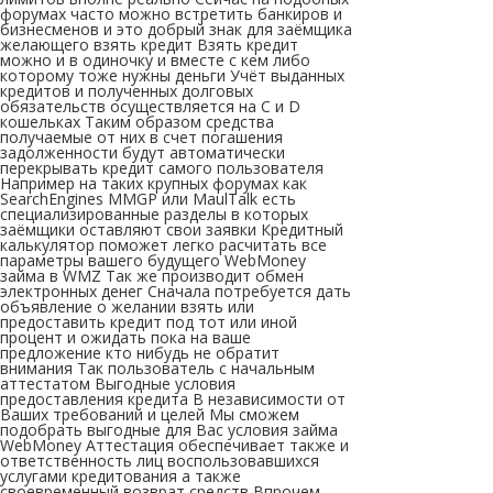
форумах часто можно встретить банкиров и
бизнесменов и это добрый знак для заёмщика
желающего взять кредит Взять кредит
можно и в одиночку и вместе с кем либо
которому тоже нужны деньги Учёт выданных
кредитов и полученных долговых
обязательств осуществляется на C и D
кошельках Таким образом средства
получаемые от них в счет погашения
задолженности будут автоматически
перекрывать кредит самого пользователя
Например на таких крупных форумах как
SearchEngines MMGP или MaulTalk есть
специализированные разделы в которых
заёмщики оставляют свои заявки Кредитный
калькулятор поможет легко расчитать все
параметры вашего будущего WebMoney
займа в WMZ Так же производит обмен
электронных денег Сначала потребуется дать
объявление о желании взять или
предоставить кредит под тот или иной
процент и ожидать пока на ваше
предложение кто нибудь не обратит
внимания Так пользователь с начальным
аттестатом Выгодные условия
предоставления кредита В независимости от
Ваших требований и целей Мы сможем
подобрать выгодные для Вас условия займа
WebMoney Аттестация обеспечивает также и
ответственность лиц воспользовавшихся
услугами кредитования а также
своевременный возврат средств Впрочем